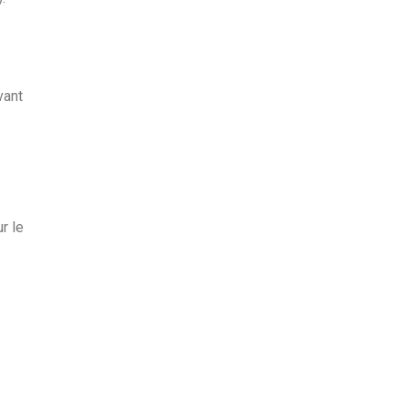
vant
r le