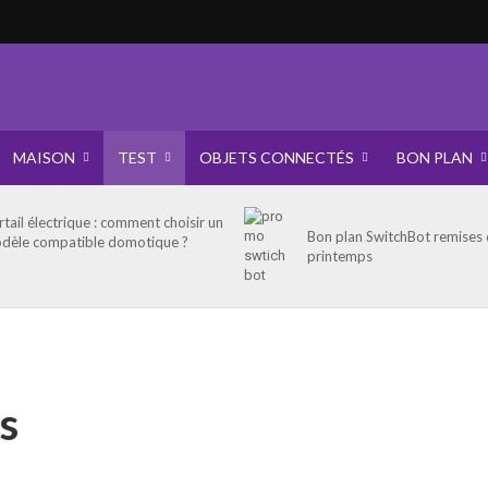
MAISON
TEST
OBJETS CONNECTÉS
BON PLAN
rtail électrique : comment choisir un
Bon plan SwitchBot remises
dèle compatible domotique ?
printemps
s