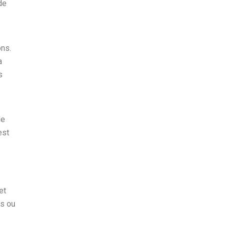
de
ons.
a
s
de
est
et
os ou