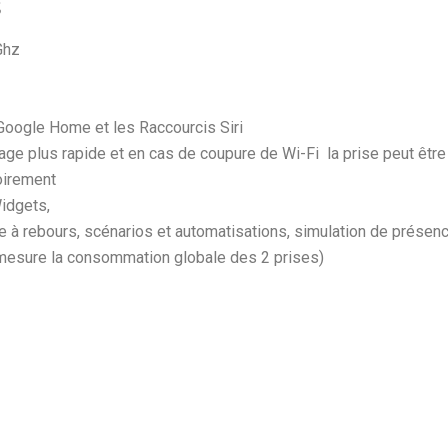
s
Ghz
 Google Home et les Raccourcis Siri
ge plus rapide et en cas de coupure de Wi-Fi la prise peut être
oirement
idgets,
 à rebours, scénarios et automatisations, simulation de présen
esure la consommation globale des 2 prises)