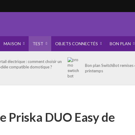
MAISON
TEST
OBJETS CONNECTÉS
BON PLAN
rtail électrique : comment choisir un
Bon plan SwitchBot remises
dèle compatible domotique ?
printemps
ise Priska DUO Easy de