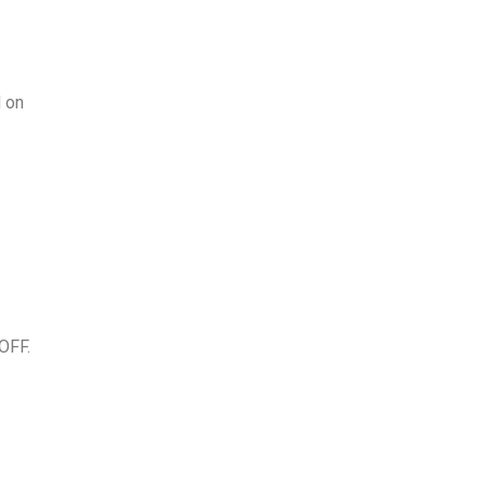
d on
OFF.