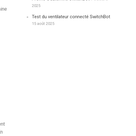
2025
aine
Test du ventilateur connecté SwitchBot
15 août 2025
ent
En