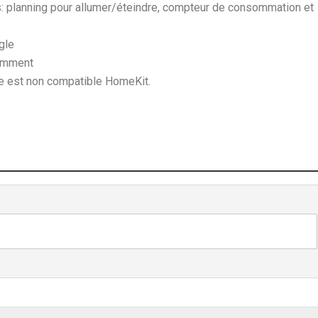
és: planning pour allumer/éteindre, compteur de consommation et
gle
amment
ise est non compatible HomeKit.