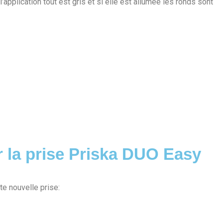
l’application tout est gris et si elle est allumée les ronds sont
r la prise Priska DUO Easy
e nouvelle prise: