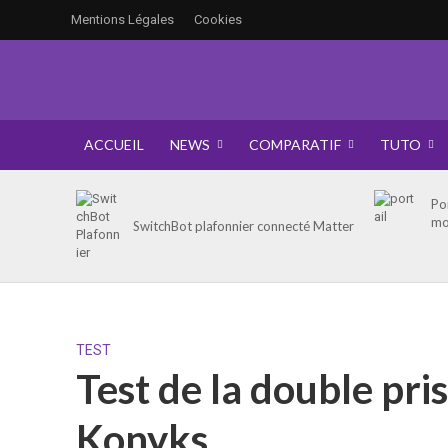
Mentions Légales
Cookies
ACCUEIL
NEWS
COMPARATIF
TUTO
Po
mo
SwitchBot plafonnier connecté Matter
TEST
Test de la double pr
Konyks