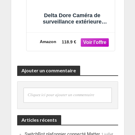
Delta Dore Caméra de
surveillance extérieure
connectée Tycam 2100 –
Système de sécurité | sans
abonnement | détection de
Amazon
118.9 €
mouvement | Garantie 5 ans |
Sécurité – 6417007
Ajouter un commentaire
Cliquez ici pour ajouter un commentaire
Articles récents
SwitchBot plafonnier connecté Matter
1 juillet