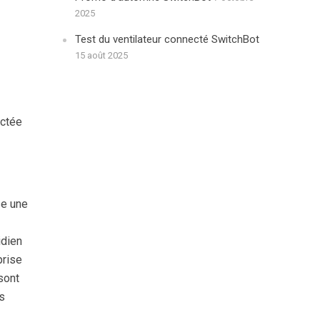
2025
Test du ventilateur connecté SwitchBot
15 août 2025
ectée
se une
idien
prise
sont
s