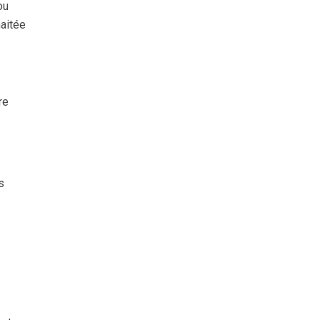
ou
aitée
re
s