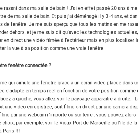
e rasant dans ma salle de bain ! J’ai en effet passé 20 ans à me
être de ma salle de bain. Et puis j’ai déménagé il y 3-4 ans, et da
 pas de fenêtre. Je me suis aperçu que tous les matins en me rasan
der dehors, et je me suis dit qu’avec les technologies actuelles,
 en direct une vidéo filmée à l’extérieur mais en plus localiser l
ter la vue à sa position comme une vraie fenêtre…
tre fenêtre connectée ?
tème qui simule une fenêtre grâce à un écran vidéo placée dans u
hée s’adapte en temps réel en fonction de votre position comme
lacez à gauche, vous allez voir le paysage apparaître à droite… L
it une vidéo enregistrée, soit filmé
en direct
par une caméra di
 filmé par une webcam n’importe où sur terre : vous pouvez alors
e choix, par exemple, voir le Vieux Port de Marseille ou l’île de la
 Paris !!!