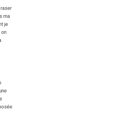
 raser
ns ma
t je
 on
a
n
 une
e
sposée