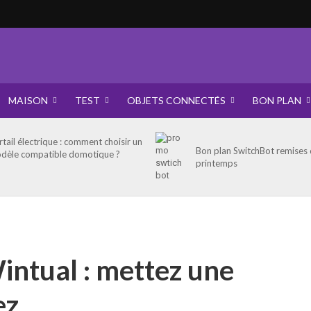
MAISON
TEST
OBJETS CONNECTÉS
BON PLAN
rtail électrique : comment choisir un
Bon plan SwitchBot remises
dèle compatible domotique ?
printemps
intual : mettez une
ez