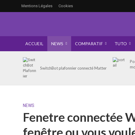
Mentions Légales
Cookies
ACCUEIL
NEWS
COMPARATIF
TUTO
Po
mo
SwitchBot plafonnier connecté Matter
NEWS
Fenetre connectée W
fenêtre ou vous voul