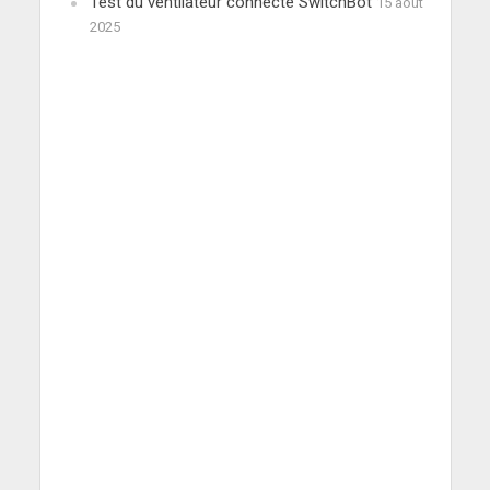
Test du ventilateur connecté SwitchBot
15 août
2025