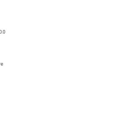
0.0
re