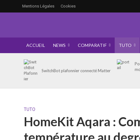
Mentions Légales
Cookies
ACCUEIL
NEWS
COMPARATIF
TUTO
Po
mo
SwitchBot plafonnier connecté Matter
TUTO
HomeKit Aqara : Com
température au degr