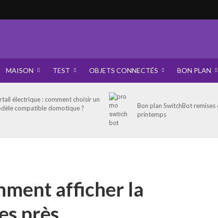
MAISON
TEST
OBJETS CONNECTÉS
BON PLAN
rtail électrique : comment choisir un
Bon plan SwitchBot remises
dèle compatible domotique ?
printemps
ment afficher la
es près