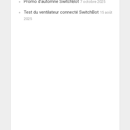
Promo d’automne SwitchBot
7 octobre 2025
Test du ventilateur connecté SwitchBot
15 août
2025