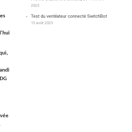
2025
res
Test du ventilateur connecté SwitchBot
15 août 2025
d’hui
qui,
andi
PDG
evée
.