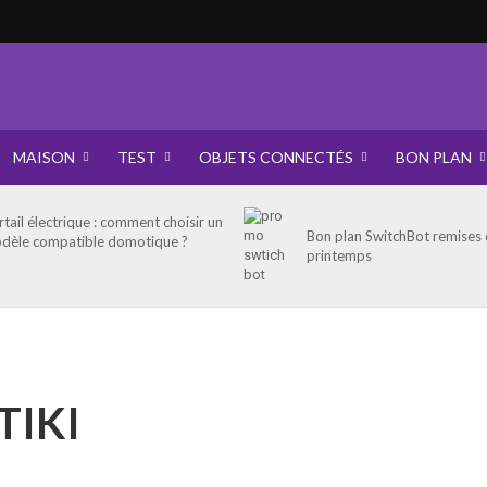
MAISON
TEST
OBJETS CONNECTÉS
BON PLAN
rtail électrique : comment choisir un
Bon plan SwitchBot remises
dèle compatible domotique ?
printemps
TIKI