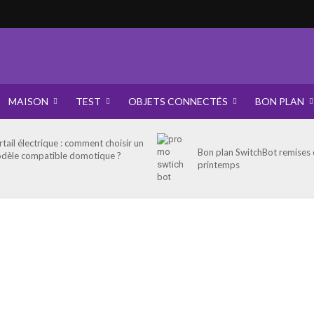
MAISON
TEST
OBJETS CONNECTÉS
BON PLAN
rtail électrique : comment choisir un
Bon plan SwitchBot remises
dèle compatible domotique ?
printemps