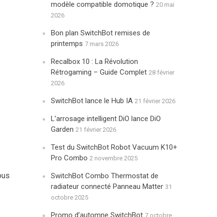
modèle compatible domotique ?
20 mai
2026
Bon plan SwitchBot remises de
printemps
7 mars 2026
Recalbox 10 : La Révolution
Rétrogaming – Guide Complet
28 février
2026
SwitchBot lance le Hub IA
21 février 2026
L’arrosage intelligent DiO lance DiO
Garden
21 février 2026
Test du SwitchBot Robot Vacuum K10+
Pro Combo
2 novembre 2025
ous
SwitchBot Combo Thermostat de
radiateur connecté Panneau Matter
31
octobre 2025
Promo d’automne SwitchBot
7 octobre