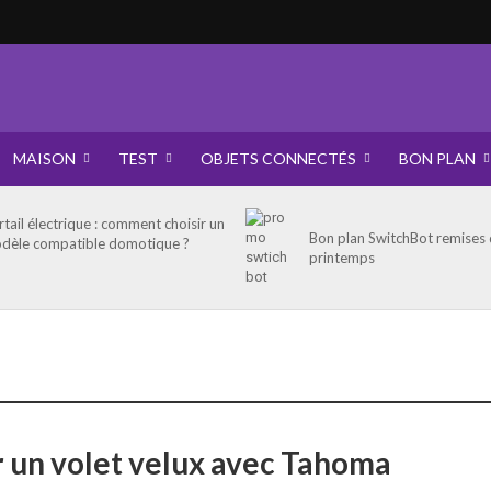
MAISON
TEST
OBJETS CONNECTÉS
BON PLAN
rtail électrique : comment choisir un
Bon plan SwitchBot remises
dèle compatible domotique ?
printemps
r un volet velux avec Tahoma