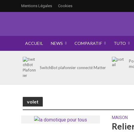
Mentions Légales
Cookies
ACCUEIL
NEWS
COMPARATIF
TUTO
Po
mo
SwitchBot plafonnier connecté Matter
volet
MAISON
Relie