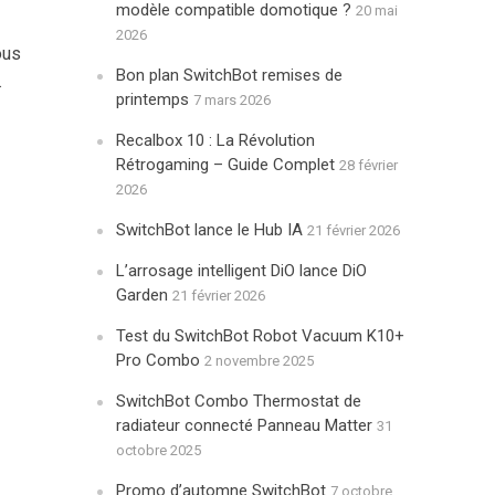
modèle compatible domotique ?
20 mai
2026
ous
Bon plan SwitchBot remises de
.
printemps
7 mars 2026
Recalbox 10 : La Révolution
Rétrogaming – Guide Complet
28 février
2026
SwitchBot lance le Hub IA
21 février 2026
L’arrosage intelligent DiO lance DiO
Garden
21 février 2026
Test du SwitchBot Robot Vacuum K10+
Pro Combo
2 novembre 2025
SwitchBot Combo Thermostat de
radiateur connecté Panneau Matter
31
octobre 2025
Promo d’automne SwitchBot
7 octobre