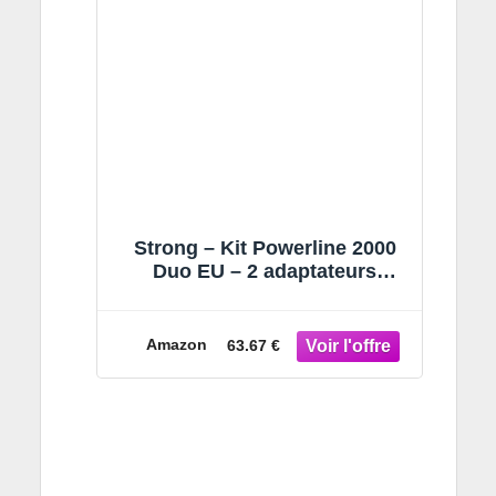
Strong – Kit Powerline 2000
Duo EU – 2 adaptateurs
Powerline – 2000 Mbps, accès
Internet Rapide – Prise
intégrée – Portée de 300 m –
Amazon
63.67 €
pour IPTV, Streaming HD, Jeux
– Connexion LAN – Blanc