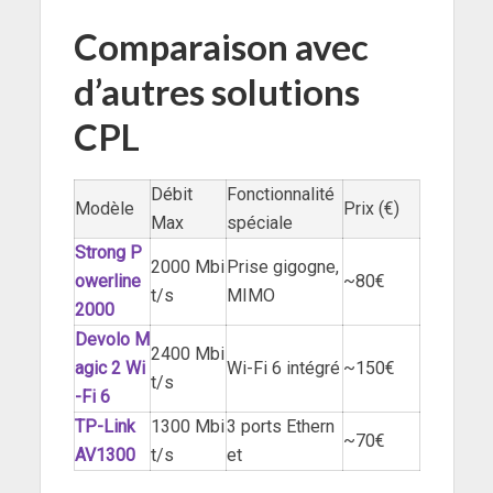
Comparaison avec
d’autres solutions
CPL
Débit
Fonctionnalité
Modèle
Prix (€)
Max
spéciale
Strong P
2000 Mbi
Prise gigogne,
owerline
~80€
t/s
MIMO
2000
Devolo M
2400 Mbi
agic 2 Wi
Wi-Fi 6 intégré
~150€
t/s
-Fi 6
TP-Link
1300 Mbi
3 ports Ethern
~70€
AV1300
t/s
et