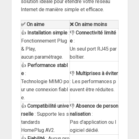
solution idéale pour étendre votre réseau
Internet de manière simple et efficace.
✅ On aime
❌ On aime moins
👍
Installation simple
:
👎
Connectivité limité
Fonctionnement Plug
e
:
& Play,
Un seul port RJ45 par
aucun paramétrage.
boîtier.
👍
Performance stabl
e
:
👎
Multiprises à éviter
Technologie MIMO po
: Les performances p
ur une connexion fiabl
euvent être réduites.
e.
👍
Compatibilité unive
👎
Absence de person
rselle
: Supporte les s
nalisation
:
tandards
Pas d’application ou l
HomePlug AV2.
ogiciel dédié.
👍
Fiabilité
: Aucun pro