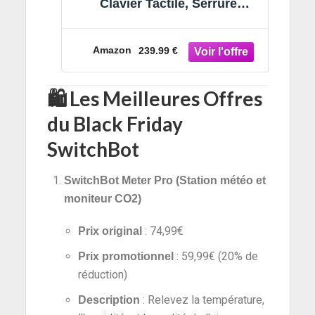
Clavier Tactile, Serrure
Électronique Bluetooth,
Étanchéité IP65, S’adapte à
Votre Cylindre Existant,
Amazon
239.99 €
Compatible avec Matter, Alexa
et Google
🛍️
Les Meilleures Offres
du Black Friday
SwitchBot
SwitchBot Meter Pro (Station météo et
moniteur CO2)
: 74,99€
Prix original
: 59,99€ (20% de
Prix promotionnel
réduction)
: Relevez la température,
Description