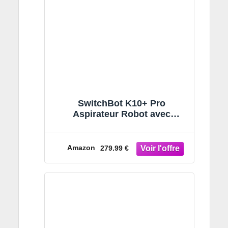
SwitchBot K10+ Pro
Aspirateur Robot avec
Vidange Automatique pour 90
Jours, Mini Aspirateur
Robotisé Silencieux avec Une
Amazon
279.99 €
Puissance d’Aspiration
Élevée, Compatible avec
Alexa/Siri, WiFi 2,4 GHz