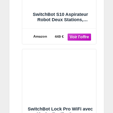
SwitchBot S10 Aspirateur
Robot Deux Stations,
Remplissage et Vidange
Automatique, RevoRoll Roller
Mop, Levage et Auto-Lavage
Amazon
449 €
des Serpillières, Aspiration
6500 Pa, 10 Semaines
Nettoyage Mains Libres
SwitchBot Lock Pro WiFi avec