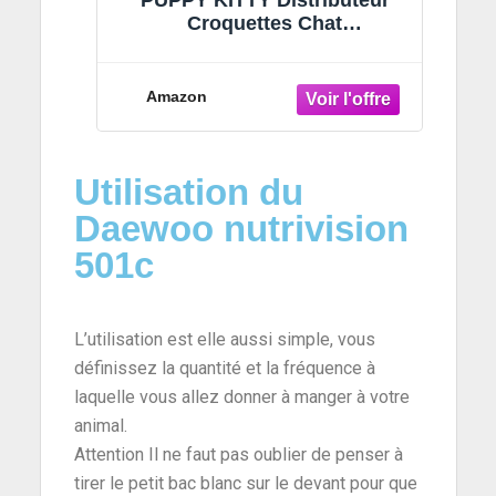
PUPPY KITTY Distributeur
Croquettes Chat
Automatiques, 4L Gamelle
Chat Automatique avec
Contrôle App, Caméra HD
Amazon
1080p pour l’Enregistrement
Vocal et Vidéo,et Peut Nourrir
à Intervalles Réguliers
Utilisation du
Daewoo nutrivision
501c
L’utilisation est elle aussi simple, vous
définissez la quantité et la fréquence à
laquelle vous allez donner à manger à votre
animal.
Attention Il ne faut pas oublier de penser à
tirer le petit bac blanc sur le devant pour que