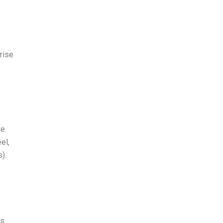
rise
re
el,
).
ns