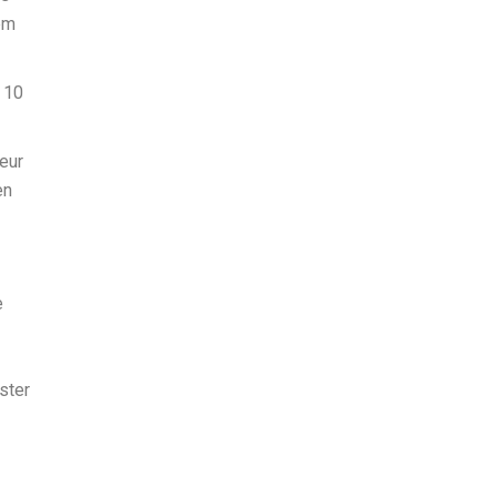
em
 10
ieur
en
e
ster