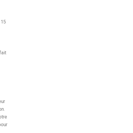
 15
fait
eur
on.
otre
pour