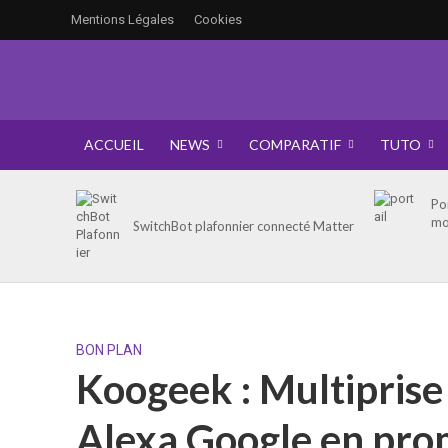
Mentions Légales
Cookies
ACCUEIL
NEWS
COMPARATIF
TUTO
Po
mo
SwitchBot plafonnier connecté Matter
BON PLAN
Koogeek : Multiprise
Alexa Google en pr