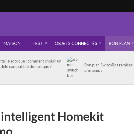
MAISON
TEST
OBJETS CONNECTÉS
BON PLAN
rtail électrique : comment choisir un
Bon plan SwitchBot remises
dèle compatible domotique ?
printemps
 intelligent Homekit
omo