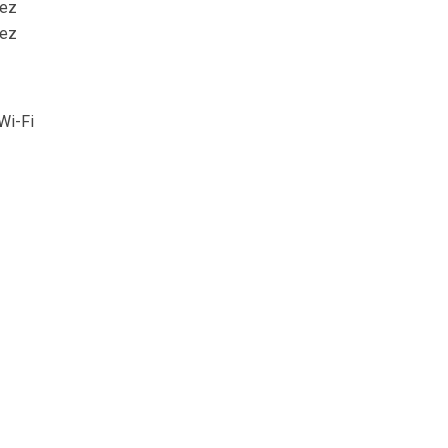
éez
sez
Wi-Fi