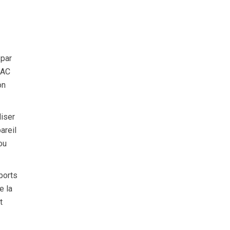
par
 AC
on
iser
areil
ou
ports
e la
t