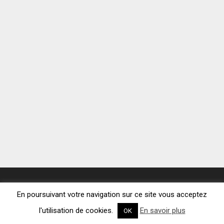
En poursuivant votre navigation sur ce site vous acceptez
Copyright © 2026.
Plan de site
|
Mentions légales
l'utilisation de cookies.
En savoir plus
OK