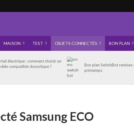
MAISON
TEST
OBJETS CONNECTÉS
BON PLAN
rtail électrique : comment choisir un
Bon plan SwitchBot remises
dèle compatible domotique ?
printemps
necté Samsung ECO