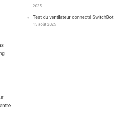
2025
Test du ventilateur connecté SwitchBot
15 août 2025
ns
ng.
ur
 entre