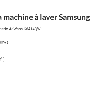
a machine à laver Samsung
a série AdWash K6414QW :
40% )
h
i )